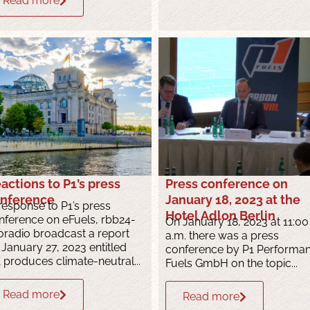
Read more
actions to P1’s press
Press conference on
nference
January 18, 2023 at the
 response to P1’s press
Hotel Adlon Berlin
nference on eFuels, rbb24-
On January 18, 2023 at 11:00
foradio broadcast a report
a.m. there was a press
 January 27, 2023 entitled
conference by P1 Performa
1 produces climate-neutral...
Fuels GmbH on the topic...
Read more
Read more