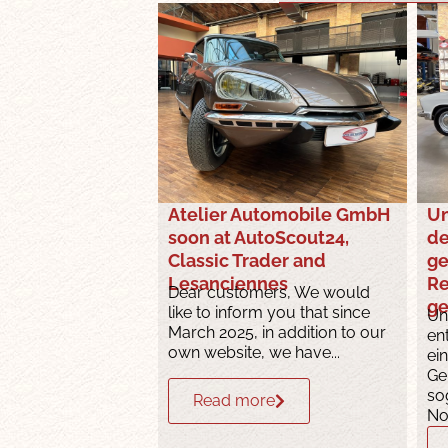
Atelier Automobile GmbH
Un
soon at AutoScout24,
de
Classic Trader and
g
Lesanciennes
Re
Dear customers, We would
ge
like to inform you that since
Un
March 2025, in addition to our
en
own website, we have...
ei
Ge
so
Read more
No