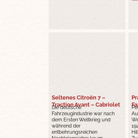
Seltenes Citroën 7 –
Pr
Traction Avant – Cabriolet
Fa
Die deutsche
Pe
Fahrzeugindustrie war nach
Au
dem Ersten Weltkrieg und
We
während der
19
entbehrungsreichen
Hi