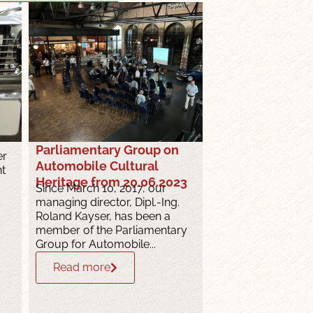
Parliamentary Group on
er
Automobile Cultural
nt
Heritage from 20.06.2023
Since March 10, 2017, our
managing director, Dipl.-Ing.
Roland Kayser, has been a
member of the Parliamentary
Group for Automobile...
Read more