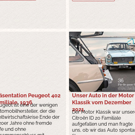
äsentation Peugeot 402
Unser Auto in der Motor
miliale, 1936
Klassik vom Dezember
ugeot ist eine der wenigen
2021
tomobilhersteller, der die
Der Motor Klassik war unse
ltwirtschaftskrise Ende der
Citroën ID 20 Familiale
20er Jahre ohne fremde
aufgefallen und man fragte
lfe und ohne
uns, ob wir das Auto sponta