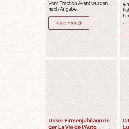
Vom Traction Avant wurden,
ei
nach Angabe...
Fa
he
Read more
Unser Firmenjubiläum in
D.
der La Vie de l‘Auto
Lu