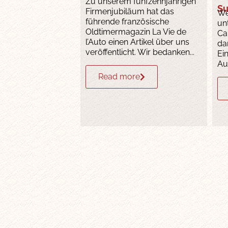
Zu unserem fünfzehnjährigen
Su
Firmenjubiläum hat das
We
führende französische
un
Oldtimermagazin La Vie de
Ca
l’Auto einen Artikel über uns
da
veröffentlicht. Wir bedanken...
Ei
Auf
Read more