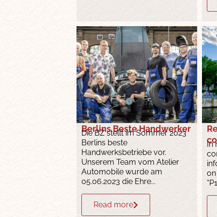
Berlins Beste Handwerker
Re
Die BZ stellt im Sommer 2023
co
Berlins beste
In
Handwerksbetriebe vor.
co
Unserem Team vom Atelier
in
Automobile wurde am
on
05.06.2023 die Ehre...
“P
Read more