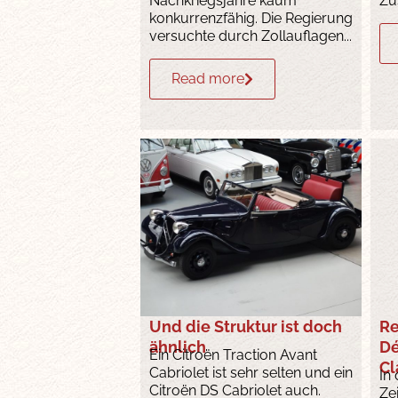
Nachkriegsjahre kaum
Zu
konkurrenzfähig. Die Regierung
versuchte durch Zollauflagen...
Read more
Und die Struktur ist doch
Re
ähnlich
Dé
Ein Citroën Traction Avant
Cl
Cabriolet ist sehr selten und ein
In
Citroën DS Cabriolet auch.
Ze