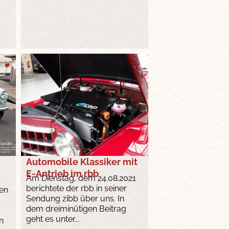
Automobile Klassiker mit
E-Antrieb im rbb
Am Dienstag, dem 24.08.2021
berichtete der rbb in seiner
ren
Sendung zibb über uns. In
dem dreiminütigen Beitrag
geht es unter...
n