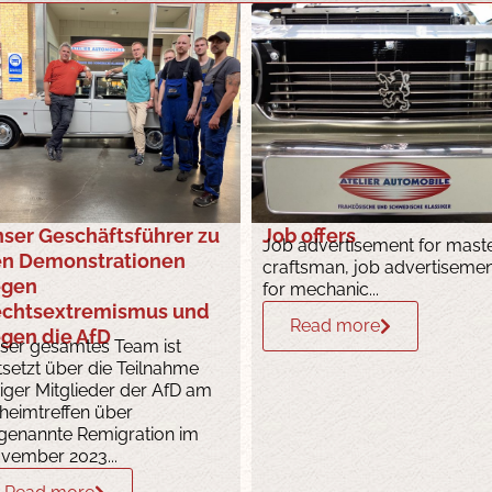
ser Geschäftsführer zu
Job offers
Job advertisement for mast
n Demonstrationen
craftsman, job advertiseme
egen
for mechanic...
chtsextremismus und
Read more
gen die AfD
ser gesamtes Team ist
tsetzt über die Teilnahme
niger Mitglieder der AfD am
heimtreffen über
genannte Remigration im
vember 2023...