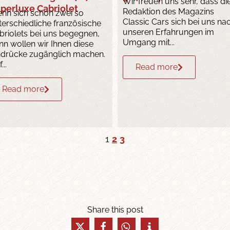
Wir freuen uns sehr, dass di
perluxe Cabriolet
Redaktion des Magazins
nn sich schon zwei so
Classic Cars sich bei uns na
terschiedliche französische
unseren Erfahrungen im
briolets bei uns begegnen,
Umgang mit...
nn wollen wir Ihnen diese
ndrücke zugänglich machen.
...
Read more
Read more
1
2
3
Share this post