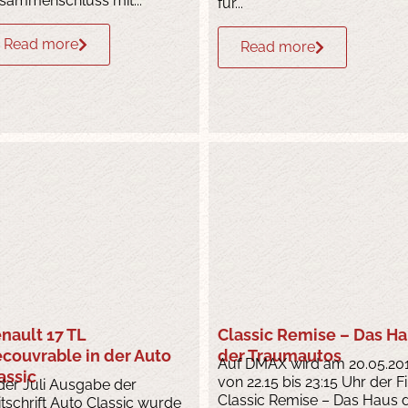
sammenschluss mit...
für...
Read more
Read more
nault 17 TL
Classic Remise – Das H
couvrable in der Auto
der Traumautos
Auf DMAX wird am 20.05.20
assic
von 22.15 bis 23:15 Uhr der F
 der Juli Ausgabe der
Classic Remise – Das Haus 
itschrift Auto Classic wurde