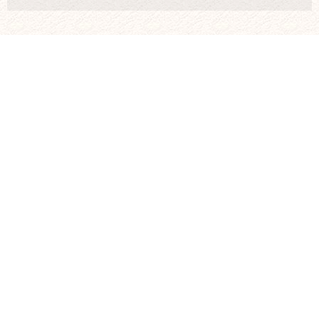
Share this post
Atelier Automobile GmbH
Wiebestr.36-37
10553 Berlin
Tel.: +49 (0)30 33 77 83 62
info@atelier-automobile.de
Mon. – Thurs. 08:00 – 19:00
Fri. 08:00 – 18:00
Sat. 11:00 – 17:00