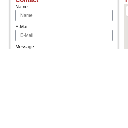
Name
E-Mail
Message
I have read and accept the privacy policy.
Send