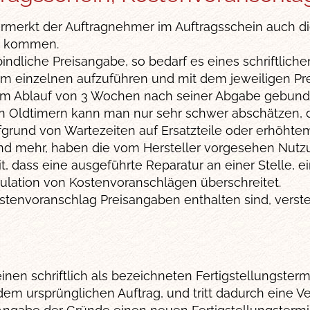
rmerkt der Auftragnehmer im Auftragsschein auch die
tz kommen.
ndliche Preisangabe, so bedarf es eines schriftlich
s im einzelnen aufzuführen und mit dem jeweiligen Pr
zum Ablauf von 3 Wochen nach seiner Abgabe gebund
n Oldtimern kann man nur sehr schwer abschätzen, d
aufgrund von Wartezeiten auf Ersatzteile oder erhöht
nd mehr, haben die vom Hersteller vorgesehen Nutzu
, dass eine ausgeführte Reparatur an einer Stelle, e
kulation von Kostenvoranschlägen überschreitet.
tenvoranschlag Preisangaben enthalten sind, versteh
einen schriftlich als bezeichneten Fertigstellungster
em ursprünglichen Auftrag, und tritt dadurch eine V