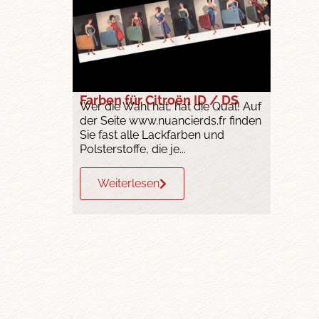
Farben für Citroën ID / DS
Wer die Wahl hat, hat die Qual! Auf
der Seite www.nuancierds.fr finden
Sie fast alle Lackfarben und
Polsterstoffe, die je...
Weiterlesen