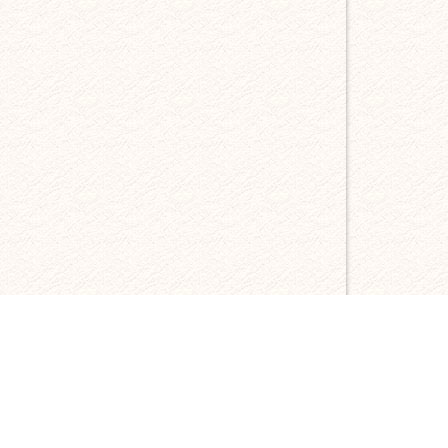
Karte
laden
Google
Maps immer
entsperren