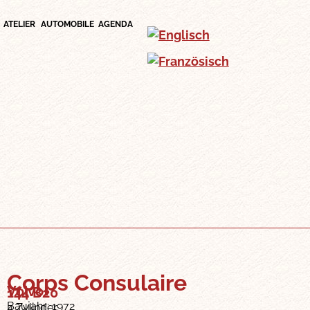
ATELIER
AUTOMOBILE
AGENDA
Corps Consulaire
Volvo
144 B20
Baujahr: 1972
4 Zylinder