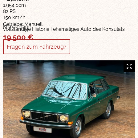
1.954 ccm
82 PS
150 km/h
Getriebe: Manuell
Klimaanlage
vollständige Historie | ehemaliges Auto des Konsulats
19.500
€
Fragen zum Fahrzeug?